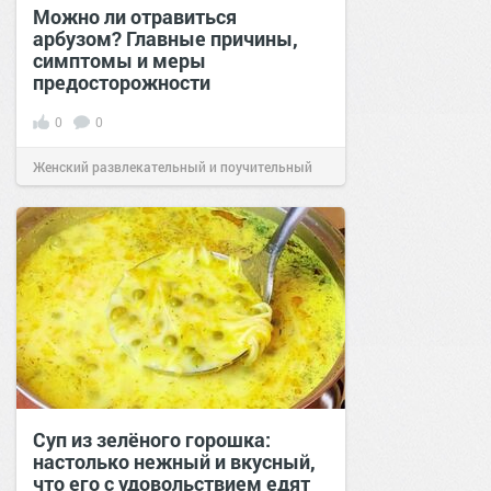
Можно ли отравиться
арбузом? Главные причины,
симптомы и меры
предосторожности
0
0
Женский развлекательный и поучительный
сайт.
23:42
06 авг 2026
Суп из зелёного горошка:
настолько нежный и вкусный,
что его с удовольствием едят