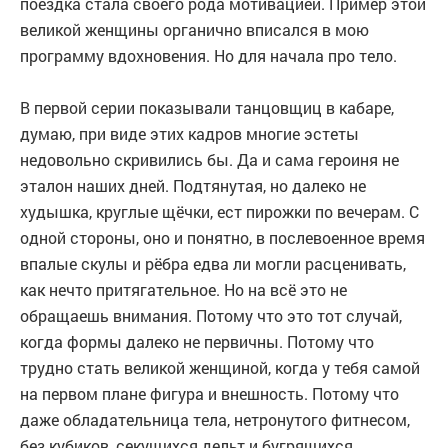
поездка стала своего рода мотивацией. Пример этой
великой женщины органично вписался в мою
программу вдохновения. Но для начала про тело.
В первой серии показывали танцовщиц в кабаре,
думаю, при виде этих кадров многие эстеты
недовольно скривились бы. Да и сама героиня не
эталон наших дней. Подтянутая, но далеко не
худышка, круглые щёчки, ест пирожки по вечерам. С
одной стороны, оно и понятно, в послевоенное время
впалые скулы и рёбра едва ли могли расценивать,
как нечто притягательное. Но на всё это не
обращаешь внимания. Потому что это тот случай,
когда формы далеко не первичны. Потому что
трудно стать великой женщиной, когда у тебя самой
на первом плане фигура и внешность. Потому что
даже обладательница тела, нетронутого фитнесом,
без кубиков, секущихся дельт и бугрящихся