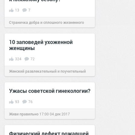
13
7
Страничка добра и сплошного жизненного
позитива!
09:28
29 июл 2022
10 заповедей ухоженной
женщины
324
72
Женский развлекательный и поучительный
сайт.
13:05
27 окт 2019
Ужасы советской гинекологии?
93
76
Живи правильно
17:00
04 дек 2017
Физический дефект рожавшей