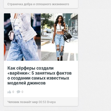
Страничка добра и сплошного жизненного
позитива!
10:38
Сегодня
Как сёрферы создали
«варёнки»: 5 занятных фактов
о создании самых известных
моделей джинсов
0
0
Человек познаёт мир
00:53
Вчера