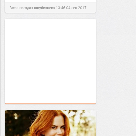
Все о звездах шоубизнеса
13:46
04 сен 2017