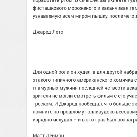
фисташкового мороженого и заканчивая гам
узнаваемую всем миром пышку, после чего 
Джаред Лето
Для одной роли он худел, а для другой наб
этакого типичного американского хомячка 
гламурных мужчин последней четверти века
зрители не могли смотреть фильм с его уча
треском. И Джаред пообещал, что больше эк
помните по прошлому голливудско-весовому 
изрядно исхудал – и в этот раз был возна
Мэтт Деймон