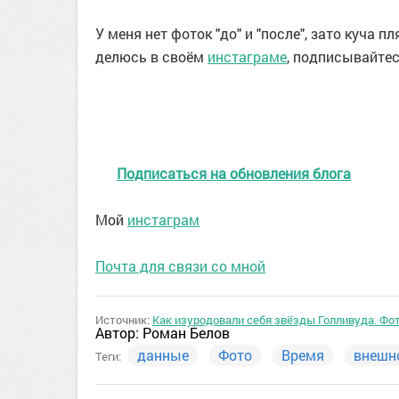
У меня нет фоток "до" и "после", зато куча
делюсь в своём
инстаграме
, подписывайтес
Подписаться на обновления блога
Мой
инстаграм
Почта для связи со мной
Источник:
Как изуродовали себя звёзды Голливуда. Фот
Автор:
Роман Белов
данные
Фото
Время
внешн
Теги: