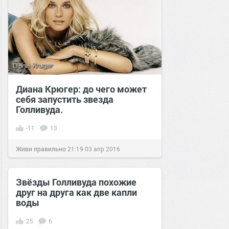
Диана Крюгер: до чего может
себя запустить звезда
Голливуда.
-11
13
Живи правильно
21:19
03 апр 2016
Звёзды Голливуда похожие
друг на друга как две капли
воды
25
6