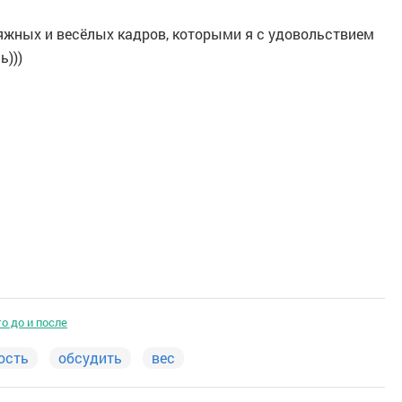
 пляжных и весёлых кадров, которыми я с удовольствием
ь)))
о до и после
ость
обсудить
вес