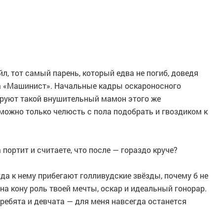
л, тот самый парень, который едва не погиб, доведя
а «Машинист». Начальные кадры оскароносного
руют такой внушительный мамон этого же
можно только челюсть с пола подобрать и гвоздиком к
а портит и считаете, что после — гораздо круче?
да к нему прибегают голливудские звёзды, почему б не
на кону роль твоей мечты, оскар и идеальный гонорар.
ребята и девчата — для меня навсегда останется