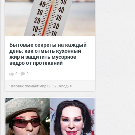
Бытовые секреты на каждый
день: как отмыть кухонный
жир и защитить мусорное
ведро от протеканий
0
0
Человек познаёт мир
00:52
Сегодня