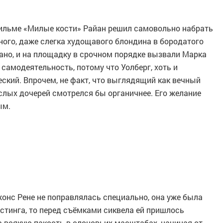
ильме «Милые кости» Райан решил самовольно набрать
нного, даже слегка худощавого блондина в бородатого
зано, и на площадку в срочном порядке вызвали Марка
 самодеятельность, потому что Уолберг, хоть и
еский. Впрочем, не факт, что выглядящий как вечный
слых дочерей смотрелся бы органичнее. Его желание
ым.
онс Рене не поправлялась специально, она уже была
стинга, то перед съёмками сиквела ей пришлось
а всякую пакость в слоновьих масштабах, начиная от