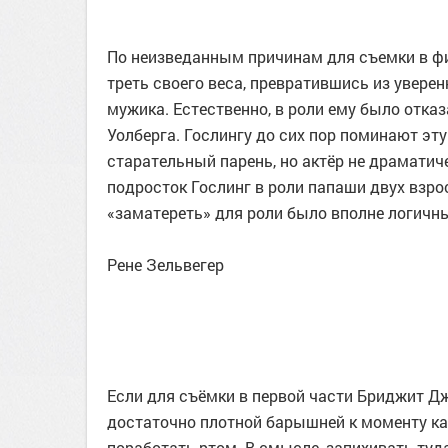
По неизведанным причинам для съемки в ф
треть своего веса, превратившись из увере
мужика. Естественно, в роли ему было отка
Уолберга. Гослингу до сих пор поминают эту
старательный парень, но актёр не драматич
подросток Гослинг в роли папаши двух взро
«заматереть» для роли было вполне логичн
Рене Зельвегер
Если для съёмки в первой части Бриджит Дж
достаточно плотной барышней к моменту ка
поработать ртом. В смысле, запихивать туд